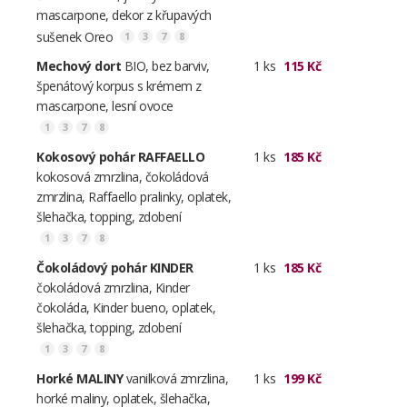
mascarpone, dekor z křupavých
sušenek Oreo
1
3
7
8
Mechový dort
BIO, bez barviv,
1 ks
115 Kč
špenátový korpus s krémem z
mascarpone, lesní ovoce
1
3
7
8
Kokosový pohár RAFFAELLO
1 ks
185 Kč
kokosová zmrzlina, čokoládová
zmrzlina, Raffaello pralinky, oplatek,
šlehačka, topping, zdobení
1
3
7
8
Čokoládový pohár KINDER
1 ks
185 Kč
čokoládová zmrzlina, Kinder
čokoláda, Kinder bueno, oplatek,
šlehačka, topping, zdobení
1
3
7
8
Horké MALINY
vanilková zmrzlina,
1 ks
199 Kč
horké maliny, oplatek, šlehačka,