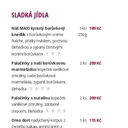
SLADKÁ JÍDLA
Náš MAXI kynutý borůvkový
1ks/
189 Kč
knedlík
s borůvkovým creme
250g
fraîche, přelitý máslem, poctivou
šlehačkou a sypaný čerstvými
lesními borůvkami
1
3
7
Palačinky s naší borůvkovou
2 ks
209 Kč
marmeládou
kopeček vanilkové
zmrzliny, naše borůvková
marmeláda, sypané borůvkami,
šlehačka
1
3
7
8
Palačinky s nutellou
kopeček
2 ks
209 Kč
vanilkové zmrzliny, zdobené
ovocem, šlehačka
1
3
7
8
Oreo dort
nadýchaný korpus z
1 ks
115 Kč
černého kakaa, jemný krém z