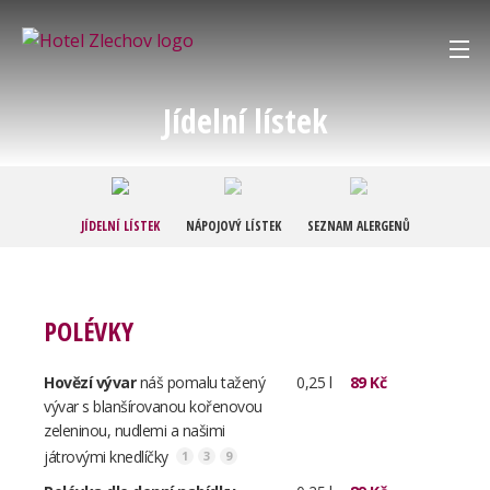
O nás
Jídelní lístek
Restaurace
Hotel
JÍDELNÍ LÍSTEK
NÁPOJOVÝ LÍSTEK
SEZNAM ALERGENŮ
Svatby
POLÉVKY
Kontakt
Hovězí vývar
náš pomalu tažený
0,25 l
89 Kč
Galerie
vývar s blanšírovanou kořenovou
zeleninou, nudlemi a našimi
Košík:
0,00 Kč
játrovými knedlíčky
1
3
9