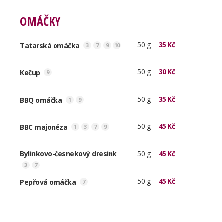
OMÁČKY
50 g
35 Kč
Tatarská omáčka
3
7
9
10
50 g
30 Kč
Kečup
9
50 g
35 Kč
BBQ omáčka
1
9
50 g
45 Kč
BBC majonéza
1
3
7
9
Bylinkovo-česnekový dresink
50 g
45 Kč
3
7
50 g
45 Kč
Pepřová omáčka
7