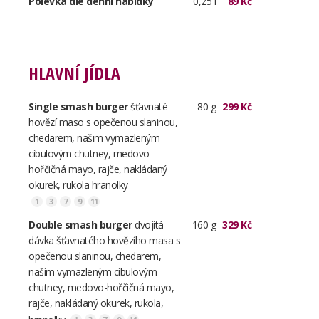
Polévka dle denní nabídky
0,25 l
89 Kč
+420 733 156 336
HLAVNÍ JÍDLA
Single smash burger
šťavnaté
80 g
299 Kč
hovězí maso s opečenou slaninou,
chedarem, našim vymazleným
cibulovým chutney, medovo-
hořčičná mayo, rajče, nakládaný
okurek, rukola hranolky
1
3
7
9
11
Double smash burger
dvojitá
160 g
329 Kč
dávka šťavnatého hovězího masa s
opečenou slaninou, chedarem,
našim vymazleným cibulovým
chutney, medovo-hořčičná mayo,
rajče, nakládaný okurek, rukola,