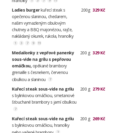
hranolky
1
3
7
9
11
Ladies burger
kuřecí steak s
200g
329 Kč
opečenou slaninou, chedarem,
našim vymazleným cibulovým
chutney a BBQ majonézou, rajče,
nakládaný okurek, rukola, hranolky
1
3
7
9
11
Medailonky z vepřové panenky
200 g
329 Kč
sous-vide na grilu s pepřovou
omáčkou,
opékané brambory
grenaille s česnekem, červenou
cibulkou a slaninou
7
Kuřecí steak sous-vide na grilu
200 g
279 Kč
s bylinkovou omáčkou, smetanové
šťouchané brambory s jarní cibulkou
7
Kuřecí steak sous-vide na grilu
200 g
269 Kč
s bylinkovou omáčkou, hranolky
nebo vařené brambory
7