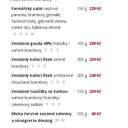
Farmářský salát
vepřová
150 g
229 Kč
panenka, brambory grenaille,
fazolové lusky, grilovaná slanina,
volské oko, bylinkový dresink
3
7
9
10
Smažená gouda 48%
hranolky /
100 g
209 Kč
vařené brambory
1
3
7
Smažený kuřecí řízek
vařené
200 g
239 Kč
brambory
1
3
7
Smažený kuřecí řízek
smetanové
200 g
249 Kč
šťouchané brambory
1
3
7
Smažené tvarůžky se šunkou
150 g
239 Kč
vařené brambory/ hranolky/
zeleninový salátek
1
3
7
Miska čerstvé sezónní zeleniny
100 g
40 Kč
a vinaigrette dresing
10
12