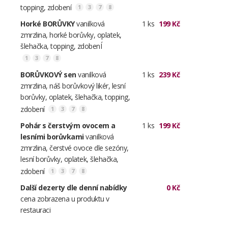
topping, zdobení
1
3
7
8
Horké BORŮVKY
vanilková
1 ks
199 Kč
zmrzlina, horké borůvky, oplatek,
šlehačka, topping, zdobenÍ
1
3
7
8
BORŮVKOVÝ sen
vanilková
1 ks
239 Kč
zmrzlina, náš borůvkový likér, lesní
borůvky, oplatek, šlehačka, topping,
zdobení
1
3
7
8
Pohár s čerstvým ovocem a
1 ks
199 Kč
lesními borůvkami
vanilková
zmrzlina, čerstvé ovoce dle sezóny,
lesní borůvky, oplatek, šlehačka,
zdobení
1
3
7
8
Další dezerty dle denní nabídky
0 Kč
cena zobrazena u produktu v
restauraci