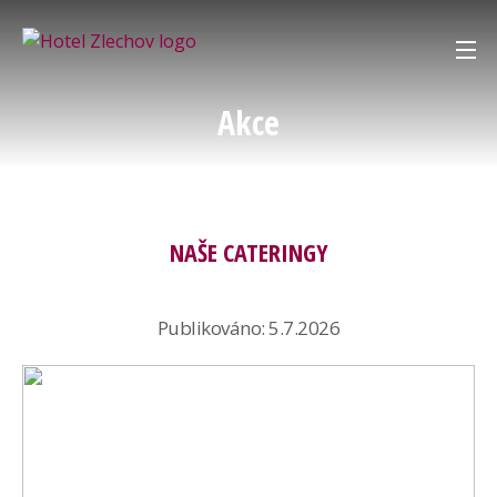
O nás
Akce
Restaurace
Hotel
NAŠE CATERINGY
Svatby
Publikováno: 5.7.2026
Kontakt
Galerie
Košík:
0,00 Kč