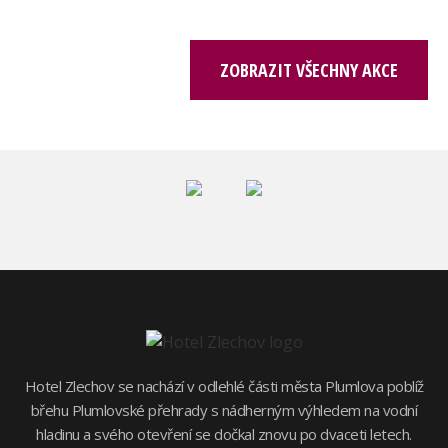
ZOBRAZIT VŠECHNY AKCE
Hotel Zlechov se nachází v odlehlé části města Plumlova poblíž
břehu Plumlovské přehrady s nádherným výhledem na vodní
hladinu a svého otevření se dočkal znovu po dvaceti letech.