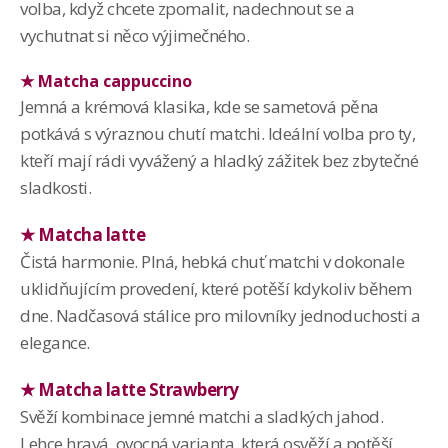
volba, když chcete zpomalit, nadechnout se a
vychutnat si něco výjimečného.
★
Matcha cappuccino
Jemná a krémová klasika, kde se sametová pěna
potkává s výraznou chutí matchi. Ideální volba pro ty,
kteří mají rádi vyvážený a hladký zážitek bez zbytečné
sladkosti.
★ Matcha latte
Čistá harmonie. Plná, hebká chuť matchi v dokonale
uklidňujícím provedení, které potěší kdykoliv během
dne. Nadčasová stálice pro milovníky jednoduchosti a
elegance.
★ Matcha latte Strawberry
Svěží kombinace jemné matchi a sladkých jahod.
Lehce hravá, ovocná varianta, která osvěží a potěší