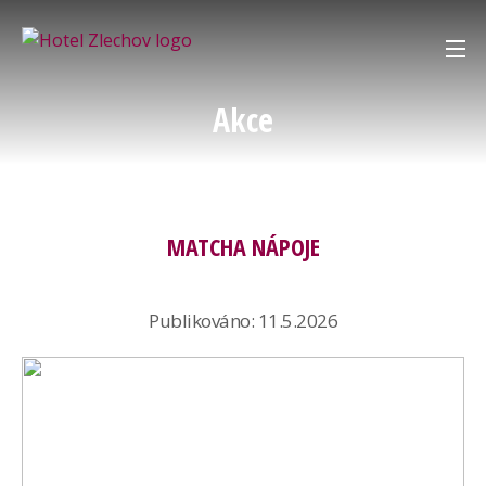
O nás
Akce
Restaurace
Hotel
MATCHA NÁPOJE
Svatby
Publikováno: 11.5.2026
Kontakt
Galerie
Košík:
0,00 Kč