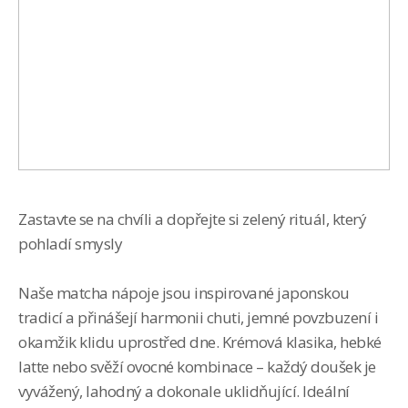
+420 733 156 336
Zastavte se na chvíli a dopřejte si zelený rituál, který
pohladí smysly
Naše matcha nápoje jsou inspirované japonskou
tradicí a přinášejí harmonii chuti, jemné povzbuzení i
okamžik klidu uprostřed dne. Krémová klasika, hebké
latte nebo svěží ovocné kombinace – každý doušek je
vyvážený, lahodný a dokonale uklidňující. Ideální